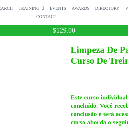
EARCH
TRAINING
EVENTS
AWARDS
DIRECTORY
V
CONTACT
$
129.00
Limpeza De Pa
Curso De Trei
Este curso individual
concluído. Você rece
conclusão e terá aces
curso aborda o segui