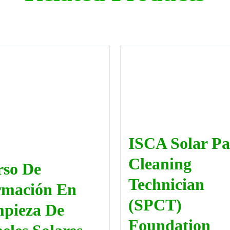
ISCA Solar Pa
Cleaning
rso De
Technician
rmación En
(SPCT)
pieza De
Foundation