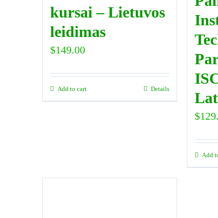
Pan
kursai – Lietuvos
Ins
leidimas
Tec
$
149.00
Par
ISC
Add to cart
Details
Lat
$
129
Add t