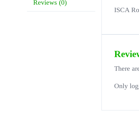
Reviews (0)
ISCA Roo
Revie
There ar
Only log