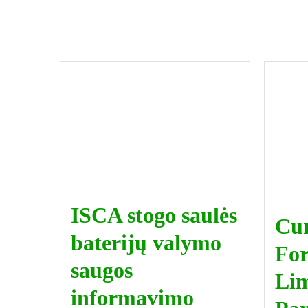
ISCA stogo saulės
Cu
baterijų valymo
Fo
saugos
Lim
informavimo