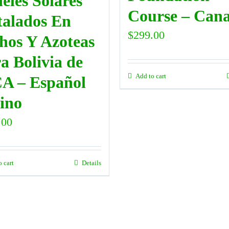
eles Solares
Course – Can
talados En
$
299.00
hos Y Azoteas
a Bolivia de
Add to cart
A – Español
ino
.00
o cart
Details